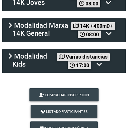
14K Joves
08:00
Modalidad
Marxa
14K +400mD+
14K General
08:00
Modalidad
Varias distancias
Kids
17:00
COMPROBAR INSCRIPCIÓN
LISTADO PARTICIPANTES