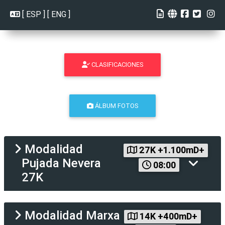
[
ESP
] [
ENG
]
CLASIFICACIONES
ÁLBUM FOTOS
Modalidad
27K +1.100mD+
Pujada Nevera
08:00
27K
Modalidad
Marxa
14K +400mD+