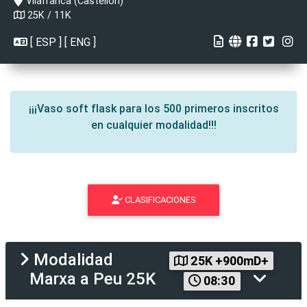
Vilafranca (Castellón)
25K / 11K
[
ESP
] [
ENG
]
¡¡¡Vaso soft flask para los 500 primeros inscritos
en cualquier modalidad!!!
CLASIFICACIONES
Modalidad
25K +900mD+
Marxa a Peu 25K
08:30