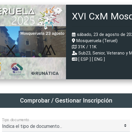
XVI CxM Mosq
sábado, 23 de agosto de 202
Mosqueruela (Teruel)
31K / 11K
Sub23, Senior, Veterano y Má
[
ESP
] [
ENG
]
Comprobar / Gestionar Inscripción
Tipo documento