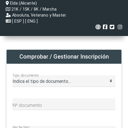
Elda (Alicante)
21K / 15K / 8K / Marcha
Absoluta, Veterano y Master.
[
ESP
] [
ENG
]
Comprobar / Gestionar Inscripción
Tipo documento
Nº documento
Fecha Nac.