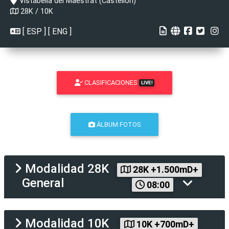
Vistabella del Maestrat (Castellón)
28K / 10K
[
ESP
] [
ENG
]
CLASIFICACIONES
LIVE!
ÁLBUM FOTOS
Modalidad
28K
28K +1.500mD+
General
08:00
Modalidad
10K
10K +700mD+