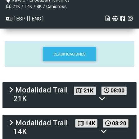
Ravelo - El Sauzal (Tenerife)
21K / 14K / 8K / Canicross
[
ESP
] [
ENG
]
CLASIFICACIONES
Modalidad
Trail
21K
08:00
21K
Modalidad
Trail
14K
08:20
14K