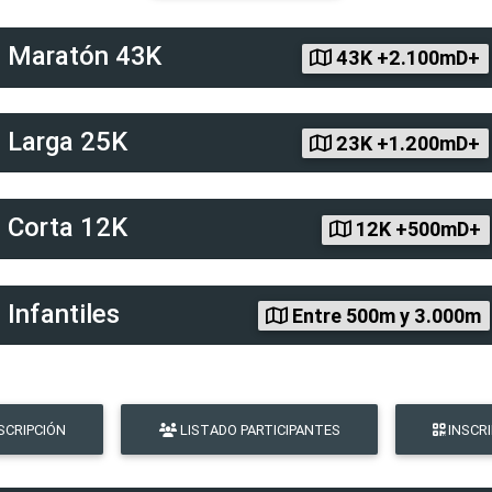
d
Maratón 43K
43K +2.100mD+
d
Larga 25K
23K +1.200mD+
d
Corta 12K
12K +500mD+
d
Infantiles
Entre 500m y 3.000m
SCRIPCIÓN
LISTADO PARTICIPANTES
INSCR