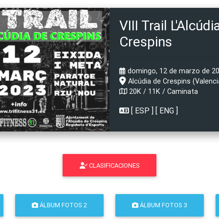
VIII Trail L'Alcúdi
Crespins
domingo, 12 de marzo de 202
Alcúdia de Crespins (Valenci
20K / 11K / Caminata
[
ESP
] [
ENG
]
CLASIFICACIONES
ÁLBUM FOTOS 2
ÁLBUM FOTOS 3