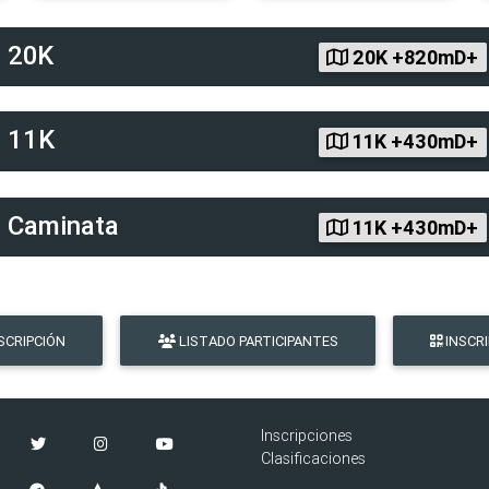
d
20K
20K +820mD+
d
11K
11K +430mD+
d
Caminata
11K +430mD+
SCRIPCIÓN
LISTADO PARTICIPANTES
INSCR
Inscripciones
Clasificaciones