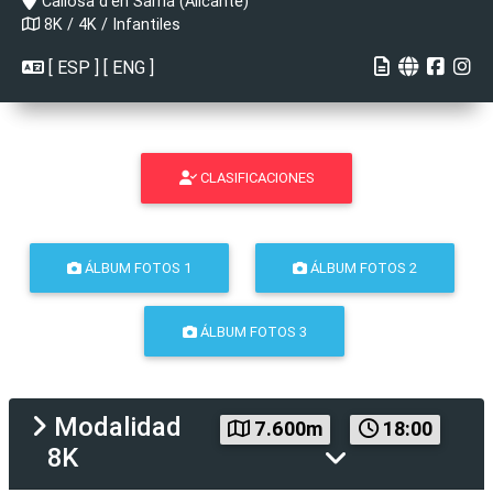
Callosa d'en Sarriá (Alicante)
8K / 4K / Infantiles
[
ESP
] [
ENG
]
CLASIFICACIONES
ÁLBUM FOTOS 1
ÁLBUM FOTOS 2
ÁLBUM FOTOS 3
Modalidad
7.600m
18:00
8K