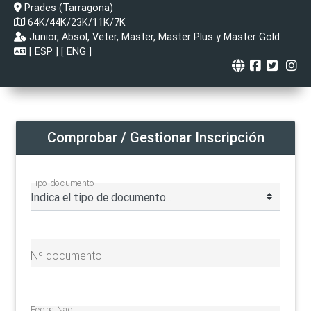
Prades (Tarragona)
64K/44K/23K/11K/7K
Junior, Absol, Veter, Master, Master Plus y Master Gold
[
ESP
] [
ENG
]
Comprobar / Gestionar Inscripción
Tipo documento
Nº documento
Fecha Nac.