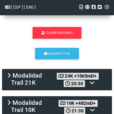
[
ESP
] [
ENG
]
CLASIFICACIONES
ÁLBUM FOTOS
Modalidad
24K +1065mD+
Trail 21K
20:30
Modalidad
10K +482mD+
Trail 10K
21:30