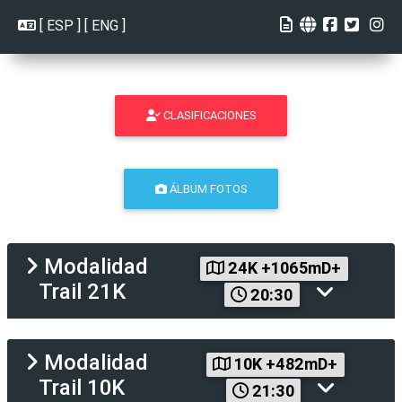
[
ESP
] [
ENG
]
CLASIFICACIONES
ÁLBUM FOTOS
Modalidad
24K +1065mD+
Trail 21K
20:30
Modalidad
10K +482mD+
Trail 10K
21:30