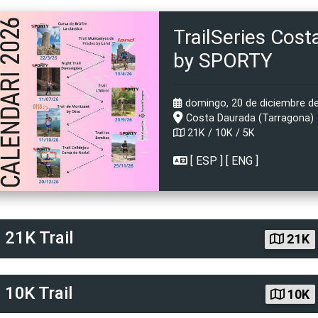
TrailSeries Cos
by SPORTY
domingo, 20 de diciembre de
Costa Daurada (Tarragona)
21K / 10K / 5K
[
ESP
] [
ENG
]
d
21K Trail
21K
d
10K Trail
10K