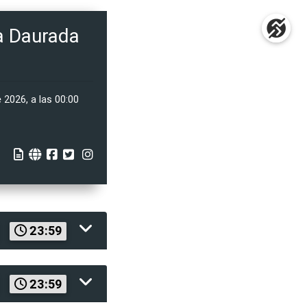
ta Daurada
 2026, a las 00:00
23:59
23:59