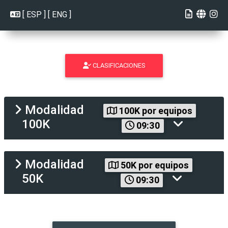
[
ESP
] [
ENG
]
CLASIFICACIONES
Modalidad
100K por equipos
100K
09:30
Modalidad
50K por equipos
50K
09:30