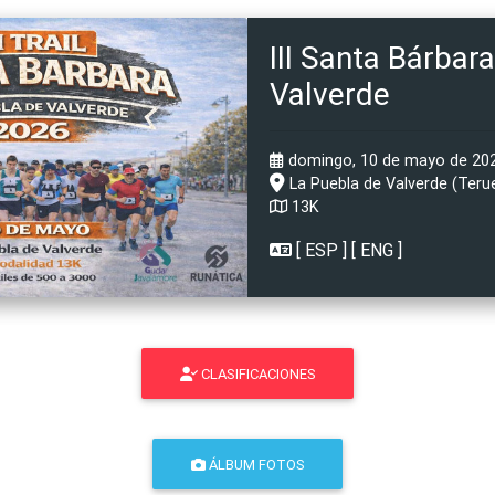
III Santa Bárbar
Valverde
domingo, 10 de mayo de 2026
La Puebla de Valverde (Terue
13K
[
ESP
] [
ENG
]
CLASIFICACIONES
ÁLBUM FOTOS