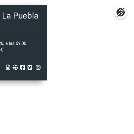
a La Puebla
, a las 09:00
l)