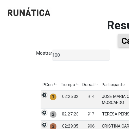
Res
C
Mostrar
▼
PGen
Tiempo
Dorsal
Participante
PGen
Tiempo
Dorsal
Participante
02:25:32
914
JOSE MARIA 
1
MOSCARDO
02:27:28
917
TERESA PERI
2
02:29:35
906
CRISTINA CA
3