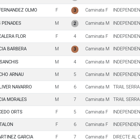
FERNANDEZ OLMO
F
Caminata F
INDEPENDIE
3
S PENADES
M
Caminata M
INDEPENDIE
2
CALERA FLOR
F
4
Caminata F
INDEPENDIE
CIA BARBERA
M
Caminata M
INDEPENDIE
3
 SANCHIS
M
4
Caminata M
INDEPENDIE
CHO ARNAU
M
5
Caminata M
INDEPENDIE
LIVER NAVARRO
M
6
Caminata M
TRAIL SERRA
CIA MORALES
M
7
Caminata M
TRAIL SERRA
ICEDO ORTS
F
5
Caminata F
INDEPENDIE
 TALON
F
6
Caminata F
INDEPENDIE
ARTINEZ GARCIA
F
7
Caminata F
DIRECTE AL 