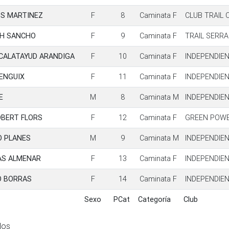
OS MARTINEZ
F
8
Caminata F
CLUB TRAIL 
CH SANCHO
F
9
Caminata F
TRAIL SERRA
CALATAYUD ARANDIGA
F
10
Caminata F
INDEPENDIE
 ENGUIX
F
11
Caminata F
INDEPENDIE
E
M
8
Caminata M
INDEPENDIE
BERT FLORS
F
12
Caminata F
GREEN POWE
 PLANES
M
9
Caminata M
INDEPENDIE
AS ALMENAR
F
13
Caminata F
INDEPENDIE
O BORRAS
F
14
Caminata F
INDEPENDIE
Sexo
PCat
Categoría
Club
Sexo
PCat
Categoría
Club
dos