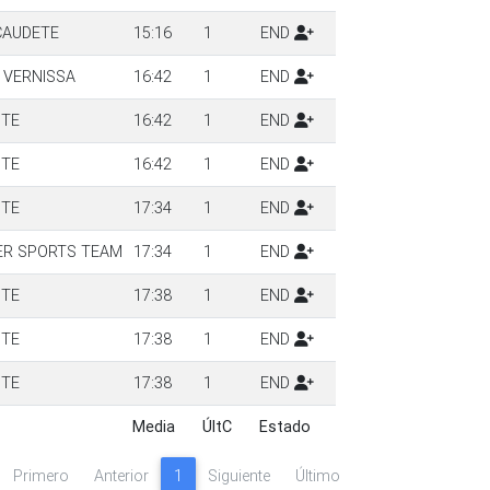
CAUDETE
15:16
1
END
 VERNISSA
16:42
1
END
NTE
16:42
1
END
NTE
16:42
1
END
NTE
17:34
1
END
R SPORTS TEAM
17:34
1
END
NTE
17:38
1
END
NTE
17:38
1
END
NTE
17:38
1
END
Media
ÚltC
Estado
Media
ÚltC
Estado
Primero
Anterior
1
Siguiente
Último