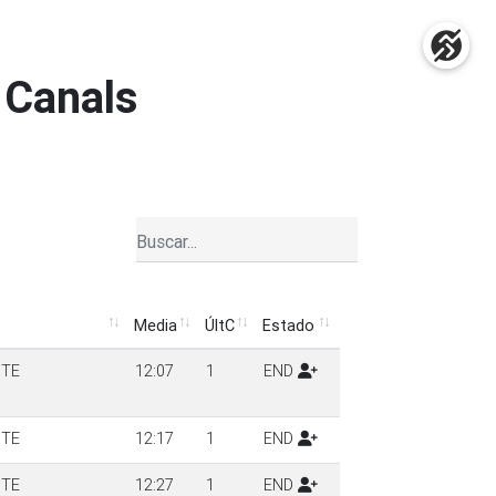
a Canals
Media
ÚltC
Estado
Media
ÚltC
Estado
NTE
12:07
1
END
NTE
12:17
1
END
NTE
12:27
1
END