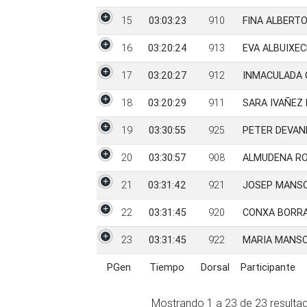
15
03:03:23
910
FINA ALBERT
16
03:20:24
913
EVA ALBUIXE
17
03:20:27
912
INMACULADA 
18
03:20:29
911
SARA IVAÑEZ
19
03:30:55
925
PETER DEVAN
20
03:30:57
908
ALMUDENA RO
21
03:31:42
921
JOSEP MANSO
22
03:31:45
920
CONXA BORR
23
03:31:45
922
MARIA MANS
PGen
Tiempo
Dorsal
Participante
PGen
Tiempo
Dorsal
Participante
Mostrando
1
a
23
de
23
resulta