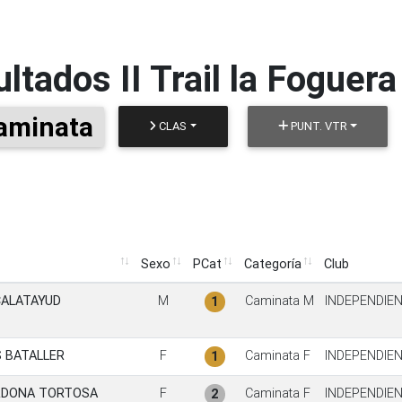
ultados
II Trail la Foguer
aminata
CLAS
PUNT. VTR
Sexo
PCat
Categoría
Club
Sexo
PCat
Categoría
Club
CALATAYUD
M
Caminata M
INDEPENDIE
1
S BATALLER
F
Caminata F
INDEPENDIE
1
RDONA TORTOSA
F
Caminata F
INDEPENDIE
2